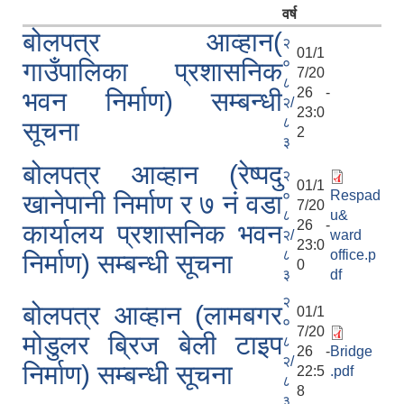
वर्ष
बोलपत्र आव्हान(
२
01/1
०
गाउँपालिका प्रशासनिक
7/20
८
26 -
भवन निर्माण) सम्बन्धी
२/
23:0
८
सूचना
2
३
बोलपत्र आव्हान (रेष्पदु
२
01/1
०
Respad
खानेपानी निर्माण र ७ नं वडा
7/20
८
u&
26 -
कार्यालय प्रशासनिक भवन
२/
ward
23:0
८
office.p
निर्माण) सम्बन्धी सूचना
0
३
df
२
बोलपत्र आव्हान (लामबगर
01/1
०
7/20
मोडुलर ब्रिज बेली टाइप
८
26 -
Bridge
२/
निर्माण) सम्बन्धी सूचना
22:5
.pdf
८
8
३