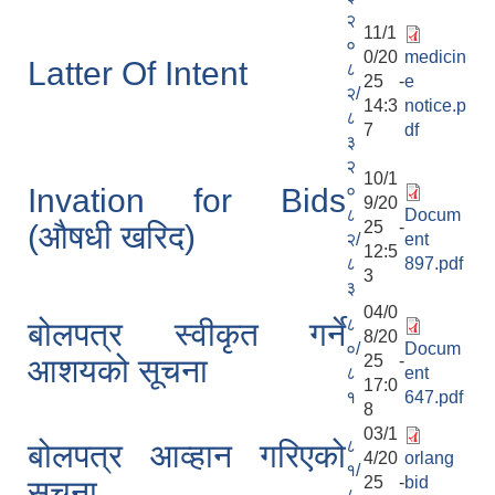
२
11/1
०
0/20
medicin
Latter Of Intent
८
25 -
e
२/
14:3
notice.p
८
7
df
३
२
10/1
०
Invation for Bids
9/20
८
Docum
25 -
(औषधी खरिद)
२/
ent
12:5
८
897.pdf
3
३
04/0
८
बोलपत्र स्वीकृत गर्ने
8/20
०/
Docum
25 -
आशयको सूचना
८
ent
17:0
१
647.pdf
8
03/1
८
बोलपत्र आव्हान गरिएको
4/20
orlang
१/
25 -
bid
सूचना
८