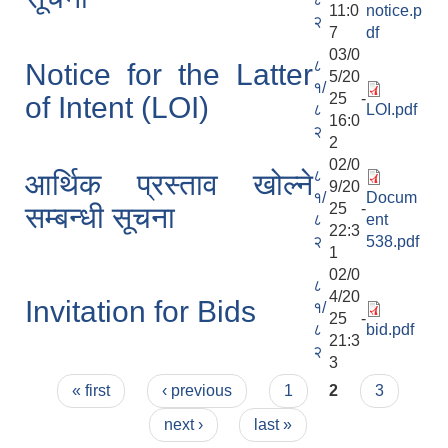
11:0
notice.p
२
7
df
03/0
८
Notice for the Latter
5/20
१/
25 -
of Intent (LOI)
८
LOI.pdf
16:0
२
2
02/0
८
आर्थिक प्रस्ताव खोल्ने
9/20
१/
Docum
25 -
सम्बन्धी सूचना
८
ent
22:3
२
538.pdf
1
02/0
८
4/20
Invitation for Bids
१/
25 -
८
bid.pdf
21:3
२
3
Pages
« first
‹ previous
1
2
3
next ›
last »