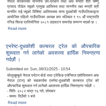
नेपाल सरकारका माननीय उप-प्रधान तथा अर्थ मन्त्री श्री बिष्णु
प्रसाद पौडेल ज्यूको प्रमुख आतित्थ्य तथा माननीय रक्षा मन्त्री श्री
मानविर राई ज्यूको विशिष्ट आतित्थ्यमा माप्य दुधकोशी गाउँपालिकाद्वारा
आयोजित पहिलो गाउँपालिका अध्यक्ष कप भलिबल र १५ औं राष्ट्रपति
रनिङ शिल्ड प्रतियोगिता २०८१ उद्घाटन समारोह सम्पन्न भएको छ ।
Read more
about माप्य दुधकोशी गाउँपालिकाद्वारा आयोजित पहिलो
गाउँपालिका अध्यक्ष कप (भलिबल) र १५ औं राष्ट्रपति रनिङ
शिल्ड प्रतियोगिता २०८१ को फोटो
एभरेष्ट-दुधकोशी कल्चरल ट्रेल को औपचारिक
शुरूवात गर्न लागेको अवसरमा हार्दिक निमन्त्रणा
गर्दछौं ।
Submitted on:
Sun, 08/31/2025 - 10:54
सोलुखुम्बुले नेपाल पर्यटन बोर्ड तथा ट्रेकिङ एजेन्सिज एशोसियसन अफ
नेपाल (टान) को सहकार्यमा एभरेष्ट-दुधकोशी कल्चरल ट्रेल को
औपचारिक शुरूवात गर्न लागेको अवसरमा हार्दिक निमन्त्रणा गर्दछौं ।
- मितिः २०८२ भाद्र १६ गते, सोमबार
- समयः दिउँसो १ बजे
Read more
about एभरेष्ट-दुधकोशी कल्चरल ट्रेल को औपचारिक