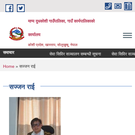
Skip to main content
माप्य दुधकोशी गाउँपालिका, गाउँ कार्यपालिकाको
कार्यालय
कोशी प्रदेश, खास्ताप, सोलुखुम्बु, नेपाल
समाचार
सेवा सिविर सञ्चालन सम्बन्धी सूचना
सेवा सिविर सञ्चाल
You are here
Home
» सज्जन राई
सज्जन राई